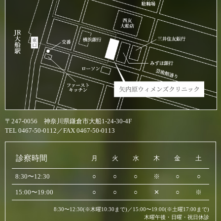
〒247-0056 神奈川県鎌倉市大船1-24-30-4F
TEL 0467-50-0112／FAX 0467-50-0113
診察時間
月
火
水
木
金
土
8:30〜12:30
○
○
○
※
○
○
15:00〜19:00
○
○
○
✕
○
※
8:30〜12:30(※木曜10:30まで)／15:00〜19:00(※土曜17:00まで)
木曜午後・日曜・祝日休診