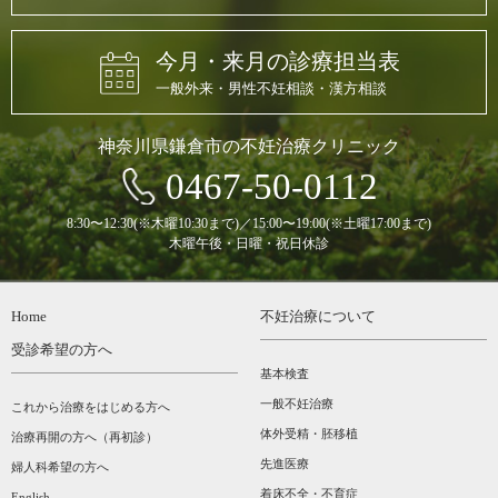
今月・来月の診療担当表
一般外来・男性不妊相談・漢方相談
神奈川県鎌倉市の不妊治療クリニック
0467-50-0112
8:30〜12:30(※木曜10:30まで)／15:00〜19:00(※土曜17:00まで)
木曜午後・日曜・祝日休診
Home
不妊治療について
受診希望の方へ
基本検査
一般不妊治療
これから治療をはじめる方へ
体外受精・胚移植
治療再開の方へ（再初診）
先進医療
婦人科希望の方へ
着床不全・不育症
English