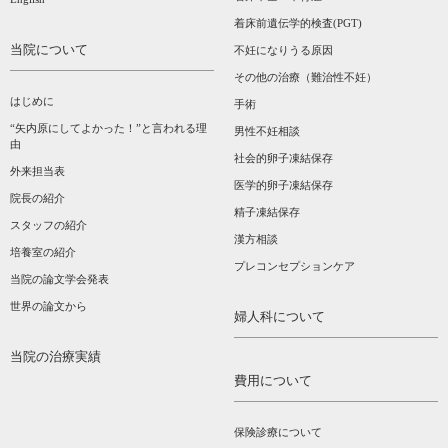
着床前遺伝学的検査(PGT)
当院について
不妊になりうる原因
その他の治療（難治性不妊）
はじめに
手術
“矢内原にしてよかった！”と言われる理
男性不妊相談
由
社会的卵子凍結保存
外来担当表
医学的卵子凍結保存
院長の紹介
精子凍結保存
スタッフの紹介
漢方相談­
培養室の紹介
プレコンセプションケア
当院の論文学会発表
世界の論文から
婦人科について
当院の治療実績
費用について
保険診療について