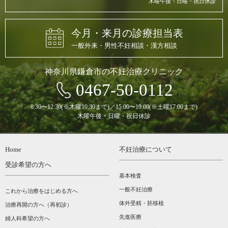
木曜午後・日曜・祝日休診
今月・来月の診療担当表
一般外来・男性不妊相談・漢方相談
神奈川県鎌倉市の不妊治療クリニック
0467-50-0112
8:30〜12:30(※木曜10:30まで)／15:00〜19:00(※土曜17:00まで)
木曜午後・日曜・祝日休診
Home
不妊治療について
受診希望の方へ
基本検査
一般不妊治療
これから治療をはじめる方へ
体外受精・胚移植
治療再開の方へ（再初診）
先進医療
婦人科希望の方へ