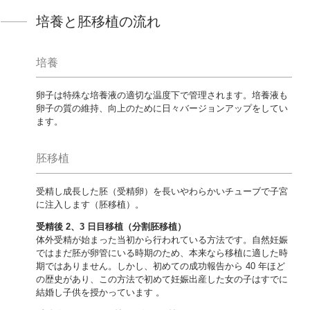
培養と胚移植の流れ
培養
卵子は特殊な培養液の適切な温度下で管理されます。培養液も
卵子の質の維持、向上のために日々バージョンアップをしてい
ます。
胚移植
受精し成長した胚（受精卵）を長いやわらかいチューブで子宮
に注入します（胚移植）。
受精後 2、3 日目移植（分割胚移植）
体外受精が始まった当初から行われている方法です。自然妊娠
ではまだ胚が卵管にいる時期のため、本来なら移植に適した時
期ではありません。しかし、初めての成功報告から 40 年ほど
の歴史があり、この方法で初めて妊娠出産した女の子はすでに
結婚し子供を授かっています 。