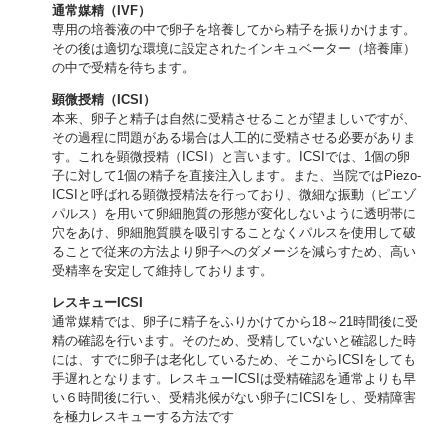
通常媒精（IVF）
専用の培養液の中で卵子を培養してから精子を振りかけます。
その後は適切な環境に設定されたインキュベーター（培養庫）
の中で受精を待ちます。
顕微授精（ICSI）
本来、卵子と精子は自然に受精させることが望ましいですが、
その過程に問題がある場合は人工的に受精させる必要がありま
す。これを顕微授精（ICSI）と言います。ICSIでは、1個の卵
子に対して1個の精子を直接注入します。また、当院ではPiezo-
ICSIと呼ばれる顕微授精法を行っており、微細な振動（ピエゾ
パルス）を用いて卵細胞質の形態が変化しないように透明帯に
穴をあけ、卵細胞質膜を吸引することなくパルスを使用して破
ることで従来の方法より卵子へのダメージを減らすため、高い
受精率を安定して維持しております。
レスキューICSI
通常媒精では、卵子に精子をふりかけてから18～21時間後に受
精の確認を行います。そのため、受精していないと確認した時
には、すでに卵子は老化しているため、そこからICSIをしても
手遅れとなります。レスキューICSIは受精確認を通常よりも早
い６時間後に行い、受精兆候がない卵子にICSIをし、受精障害
を極力レスキューする方法です