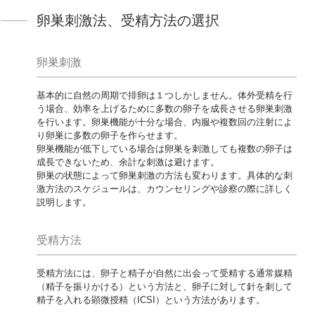
卵巣刺激法、受精方法の選択
卵巣刺激
基本的に自然の周期で排卵は１つしかしません。体外受精を行
う場合、効率を上げるために多数の卵子を成長させる卵巣刺激
を行います。卵巣機能が十分な場合、内服や複数回の注射によ
り卵巣に多数の卵子を作らせます。
卵巣機能が低下している場合は卵巣を刺激しても複数の卵子は
成長できないため、余計な刺激は避けます。
卵巣の状態によって卵巣刺激の方法も変わります。具体的な刺
激方法のスケジュールは、カウンセリングや診察の際に詳しく
説明します。
受精方法
受精方法には、卵子と精子が自然に出会って受精する通常媒精
（精子を振りかける）という方法と、卵子に対して針を刺して
精子を入れる顕微授精（ICSI）という方法があります。