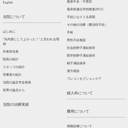
着床不全・不育症
English
着床前遺伝学的検査(PGT)
当院について
不妊になりうる原因
その他の治療（難治性不妊）
はじめに
手術
“矢内原にしてよかった！”と言われる理
男性不妊相談
由
社会的卵子凍結保存
外来担当表
医学的卵子凍結保存
院長の紹介
精子凍結保存
スタッフの紹介
漢方相談­
培養室の紹介
プレコンセプションケア
当院の論文学会発表
世界の論文から
婦人科について
当院の治療実績
費用について
保険診療について