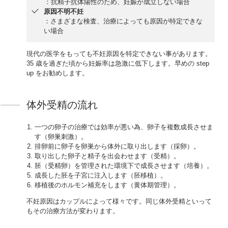
：抗精子抗体陽性のため、妊娠が成立しない場合
原因不明不妊
：さまざまな検査、治療によっても原因が特定できな
い場合
現代の医学をもっても不妊原因を特定できない事があります。
35 歳を過ぎた頃から妊娠率は急激に低下します。早めの step
up をお勧めします。
体外受精の流れ
一つの卵子の治療では効率が悪い為、卵子を複数成長させま
す（卵巣刺激）。
排卵前に卵子を卵巣から体外に取り出します（採卵）。
取り出した卵子と精子を出会わせます（受精）。
胚（受精卵）を管理された環境下で成長させます（培養）。
成長した胚を子宮に注入します（胚移植）。
移植後のホルモン補充をします（黄体期管理）。
不妊原因はカップルによって様々です。同じ体外受精といって
もその治療方法が変わります。