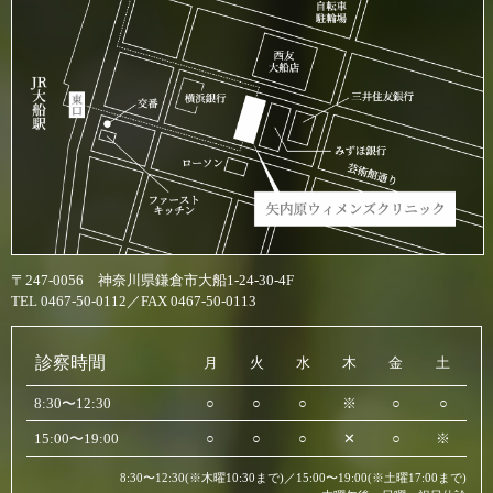
〒247-0056 神奈川県鎌倉市大船1-24-30-4F
TEL 0467-50-0112／FAX 0467-50-0113
診察時間
月
火
水
木
金
土
8:30〜12:30
○
○
○
※
○
○
15:00〜19:00
○
○
○
✕
○
※
8:30〜12:30(※木曜10:30まで)／15:00〜19:00(※土曜17:00まで)