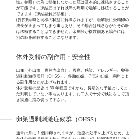
性』参照）の為に移植しなかった胚は基本的に凍結させること
が可能です。凍結胚はそれ以降の周期で融解し移植することが
できます（凍結融解胚移植）。
ほぼ凍結時と同様の状態に解凍されますが、融解後に受精卵の
成長が止まってしまう事もあり、その場合は残念ながらその胚
は移植することはできません。余剰胚が複数個ある場合には、
別の胚を融解することになります。
体外受精の副作用・安全性
出血（外出血、腹腔内出血）、腹痛、感染、アレルギー、卵巣
過剰刺激症候群（OHSS）、多胎妊娠、子宮外妊娠、麻酔によ
る副作用などが上げられます。
体外受精の歴史は 30 年程度ですから、長期的な予後としてま
だ判明していない事もあります。お二人で十分で検討をして頂
き実施に踏み切って下さい。
卵巣過剰刺激症候群（OHSS）
通常は月に 1 個排卵されますが、治療の効率を上げるため、ま
た体外受精で卵子の数を増やしたい時などに排卵誘発剤を用い