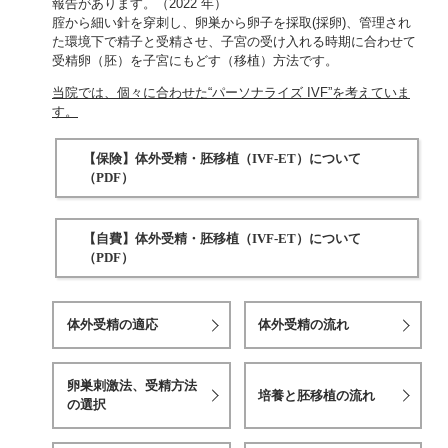
報告があります。（2022 年）
腟から細い針を穿刺し、卵巣から卵子を採取(採卵)、管理され
た環境下で精子と受精させ、子宮の受け入れる時期に合わせて
受精卵（胚）を子宮にもどす（移植）方法です。
当院では、個々に合わせた“パーソナライズ IVF”を考えていま
す。
【保険】体外受精・胚移植（IVF-ET）について
（PDF）
【自費】体外受精・胚移植（IVF-ET）について
（PDF）
体外受精の適応
体外受精の流れ
卵巣刺激法、受精方法
培養と胚移植の流れ
の選択