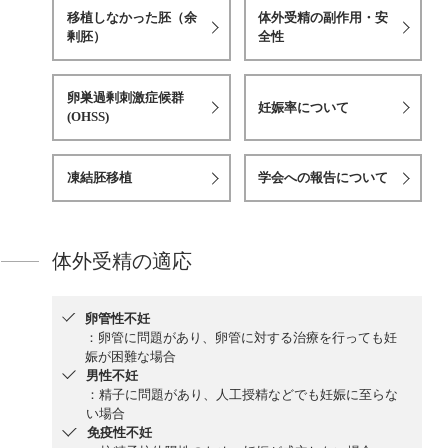
移植しなかった胚（余
体外受精の副作用・安
剰胚）
全性
卵巣過剰刺激症候群
妊娠率について
(OHSS)
凍結胚移植
学会への報告について
体外受精の適応
卵管性不妊
：卵管に問題があり、卵管に対する治療を行っても妊
娠が困難な場合
男性不妊
：精子に問題があり、人工授精などでも妊娠に至らな
い場合
免疫性不妊