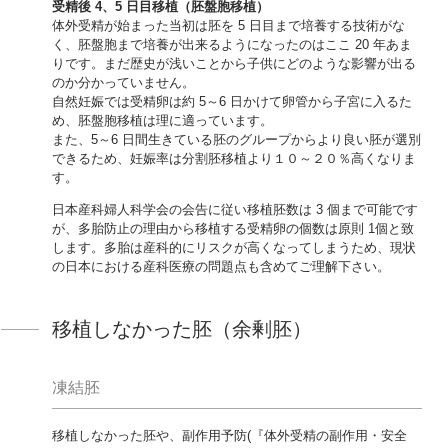
受精後 4、5 日目移植（胚盤胞移植）
体外受精が始まった当初は胚を 5 日目まで培養する技術がな
く、胚盤胞まで培養が出来るようになったのはここ 20 年あま
りです。まだ歴史が浅いことから子供にどのような影響が出る
のか分かっていません。
自然妊娠では受精卵は約 5～6 日かけて卵管から子宮に入るた
め、胚盤胞移植は理に適っています。
また、5～6 日間生きている胚のグループからより良い胚が選別
できるため、妊娠率は分割胚移植より１０～２０％高くなりま
す。
日本産科婦人科学会の会告に従い移植胚数は 3 個まで可能です
が、多胎防止の理由から移植する受精卵の個数は原則 1個と致
します。多胎は産科的にリスクが高くなってしまうため、現状
の日本における産科医療の問題点も含めてご理解下さい。
移植しなかった胚（余剰胚）
凍結胚
移植しなかった胚や、副作用予防(『体外受精の副作用・安全