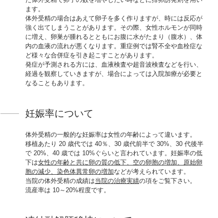
ます。
体外受精の場合はあえて卵子を多く作りますが、時には反応が
強く出てしまうことがあります。その際、女性ホルモンが同時
に増え、卵巣が腫れるとともにお腹に水がたまり（腹水）、体
内の血液の流れが悪くなります。重症例では腎不全や血栓症な
ど様々な合併症を引き起こすことがあります。
発症が予測される方には、血液検査や超音波検査などを行い、
経過を観察していきますが、場合によっては入院加療が必要と
なることもあります。
妊娠率について
体外受精の一般的な妊娠率は女性の年齢によって違います。
移植あたり 20 歳代では 40％、30 歳代前半で 30%、30 代後半
で 20%、40 歳では 10%ぐらいと言われています。妊娠率の低
下は
女性の年齢と共に卵の質の低下、空の卵胞の増加、原始卵
胞の減少、染色体異常卵の増加
などが考えられています。
当院の体外受精の成績は
当院の治療実績
の項をご覧下さい。
流産率は 10～20%程度です。