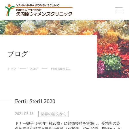
ブログ
トップ
ブログ
Fertil Steril 2...
Fertil Steril 2020
2021.03.18
世界の論文から
ドナー卵子（平均年齢26歳）に顕微授精を実施し、受精卵の染
色体異常の頻度と男性の年齢（〜39歳、40〜49歳、50歳〜）と