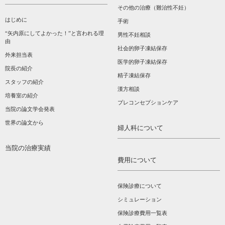
その他の治療（難治性不妊）
はじめに
手術
“矢内原にしてよかった！”と言われる理
男性不妊相談
由
社会的卵子凍結保存
外来担当表
医学的卵子凍結保存
院長の紹介
精子凍結保存
スタッフの紹介
漢方相談­
培養室の紹介
プレコンセプションケア
当院の論文学会発表
世界の論文から
婦人科について
当院の治療実績
費用について
保険診療について
シミュレーション
保険診療費用一覧表