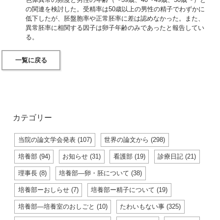
の関連を検討した。受精率は50歳以上の男性の精子でわずかに
低下したが、胚盤胞率や正常胚率に差は認めなかった。また、
異常胚率に相関する因子は卵子年齢のみであったと報告してい
る。
一覧に戻る
カテゴリー
当院の論文学会発表 (107)
世界の論文から (298)
培養部 (94)
お知らせ (31)
看護部 (19)
診療日記 (21)
理事長 (8)
培養部―卵・胚について (38)
培養部ーおしらせ (7)
培養部ー精子について (19)
培養部―培養室のおしごと (10)
たわいもない事 (325)