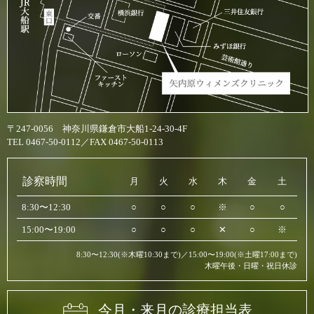
〒247-0056 神奈川県鎌倉市大船1-24-30-4F
TEL 0467-50-0112／FAX 0467-50-0113
診察時間
月
火
水
木
金
土
8:30〜12:30
○
○
○
※
○
○
15:00〜19:00
○
○
○
✕
○
※
8:30〜12:30(※木曜10:30まで)／15:00〜19:00(※土曜17:00まで)
木曜午後・日曜・祝日休診
今月・来月の診療担当表