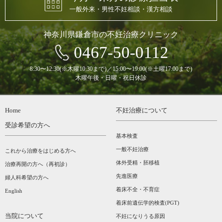
一般外来・男性不妊相談・漢方相談
神奈川県鎌倉市の不妊治療クリニック
0467-50-0112
8:30〜12:30(※木曜10:30まで)／15:00〜19:00(※土曜17:00まで)
木曜午後・日曜・祝日休診
Home
不妊治療について
受診希望の方へ
基本検査
一般不妊治療
これから治療をはじめる方へ
体外受精・胚移植
治療再開の方へ（再初診）
先進医療
婦人科希望の方へ
着床不全・不育症
English
着床前遺伝学的検査(PGT)
当院について
不妊になりうる原因