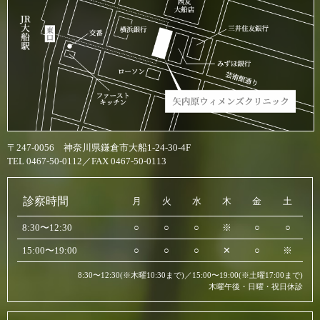
〒247-0056 神奈川県鎌倉市大船1-24-30-4F
TEL 0467-50-0112／FAX 0467-50-0113
診察時間
月
火
水
木
金
土
8:30〜12:30
○
○
○
※
○
○
15:00〜19:00
○
○
○
✕
○
※
8:30〜12:30(※木曜10:30まで)／15:00〜19:00(※土曜17:00まで)
木曜午後・日曜・祝日休診