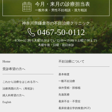
今月・来月の診療担当表
一般外来・男性不妊相談・漢方相談
神奈川県鎌倉市の不妊治療クリニック
0467-50-0112
8:30〜12:30(※木曜10:30まで)／15:00〜19:00(※土曜17:00まで)
木曜午後・日曜・祝日休診
Home
不妊治療について
受診希望の方へ
基本検査
一般不妊治療
これから治療をはじめる方へ
体外受精・胚移植
治療再開の方へ（再初診）
先進医療
婦人科希望の方へ
着床不全・不育症
English
着床前遺伝学的検査(PGT)