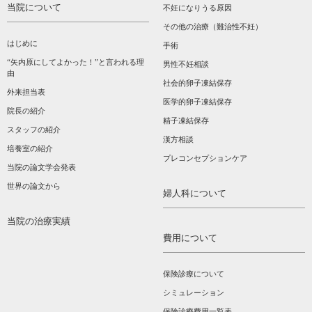
当院について
不妊になりうる原因
その他の治療（難治性不妊）
はじめに
手術
“矢内原にしてよかった！”と言われる理
男性不妊相談
由
社会的卵子凍結保存
外来担当表
医学的卵子凍結保存
院長の紹介
精子凍結保存
スタッフの紹介
漢方相談­
培養室の紹介
プレコンセプションケア
当院の論文学会発表
世界の論文から
婦人科について
当院の治療実績
費用について
保険診療について
シミュレーション
保険診療費用一覧表