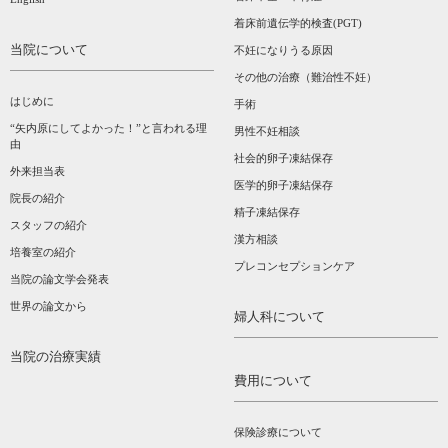
着床前遺伝学的検査(PGT)
当院について
不妊になりうる原因
その他の治療（難治性不妊）
はじめに
手術
“矢内原にしてよかった！”と言われる理
男性不妊相談
由
社会的卵子凍結保存
外来担当表
医学的卵子凍結保存
院長の紹介
精子凍結保存
スタッフの紹介
漢方相談­
培養室の紹介
プレコンセプションケア
当院の論文学会発表
世界の論文から
婦人科について
当院の治療実績
費用について
保険診療について