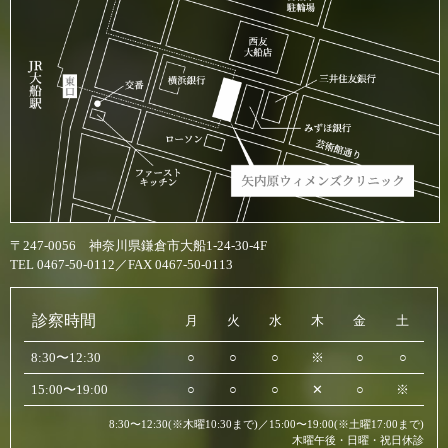
〒247-0056 神奈川県鎌倉市大船1-24-30-4F
TEL 0467-50-0112／FAX 0467-50-0113
診察時間
月
火
水
木
金
土
8:30〜12:30
○
○
○
※
○
○
15:00〜19:00
○
○
○
✕
○
※
8:30〜12:30(※木曜10:30まで)／15:00〜19:00(※土曜17:00まで)
木曜午後・日曜・祝日休診