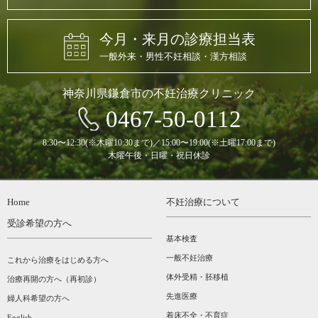
今月・来月の診療担当表
一般外来・男性不妊相談・漢方相談
神奈川県鎌倉市の不妊治療クリニック
0467-50-0112
8:30〜12:30(※木曜10:30まで)／15:00〜19:00(※土曜17:00まで)
木曜午後・日曜・祝日休診
Home
不妊治療について
受診希望の方へ
基本検査
一般不妊治療
これから治療をはじめる方へ
体外受精・胚移植
治療再開の方へ（再初診）
先進医療
婦人科希望の方へ
着床不全・不育症
English