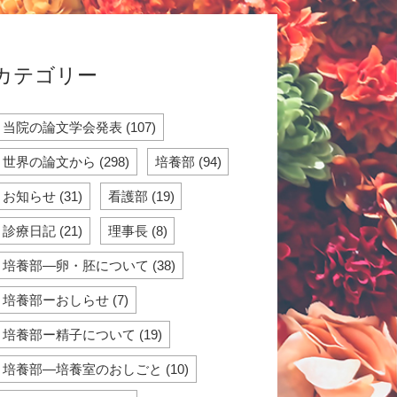
カテゴリー
当院の論文学会発表 (107)
世界の論文から (298)
培養部 (94)
お知らせ (31)
看護部 (19)
診療日記 (21)
理事長 (8)
培養部―卵・胚について (38)
培養部ーおしらせ (7)
培養部ー精子について (19)
培養部―培養室のおしごと (10)