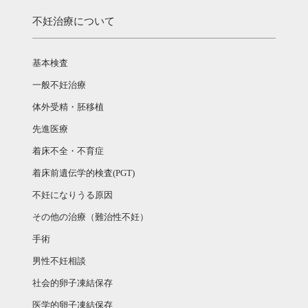
不妊治療について
基本検査
一般不妊治療
体外受精・胚移植
先進医療
着床不全・不育症
着床前遺伝学的検査(PGT)
不妊になりうる原因
その他の治療（難治性不妊）
手術
男性不妊相談
社会的卵子凍結保存
医学的卵子凍結保存