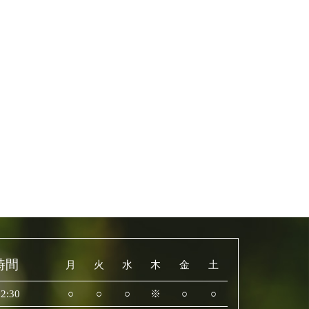
時間
月
火
水
木
金
土
2:30
○
○
○
※
○
○