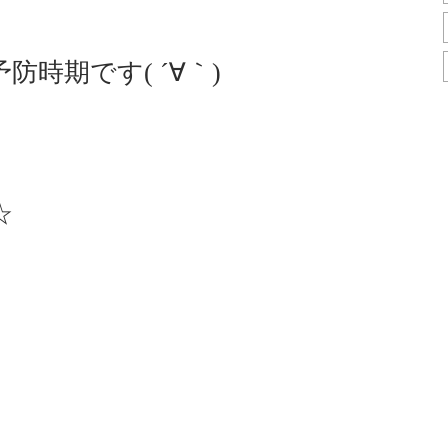
予防時期です( ´∀｀)
☆