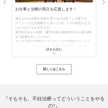
お仕事と治療の両立を応援します！
働きながら診察や治療を受けるのは色々と大変です。
クリニックは大船駅から歩いて3分、2つの改札のどち
らから出ても大丈夫です。
朝7時30分から採卵、通常外来は朝8時30分から夜19時
まで診療を行っています。
また平日夜や日曜日にオンラインでの個別カウンセリ
ングも行っております。（現在は体外受精・遺伝カウ
続きを読む
ンセリングのみオンラインで受け付けております。）
閉じる
詳しくはこちら
『そもそも、不妊治療ってどういうことをやる
の?』