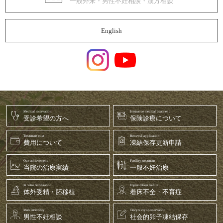
一般外来・男性不妊相談・漢方相談
English
Medical reservation
Insurance medical treatment
受診希望の方へ
保険診療について
Treatment cost
Renewal application
費用について
凍結保存更新申請
Our achievement
Fertility treatment
当院の治療実績
一般不妊治療
In vitro fertilization
Implantation failure
体外受精・胚移植
着床不全・不育症
Male infertility
Oocyte cryopreservation
男性不妊相談
社会的卵子凍結保存