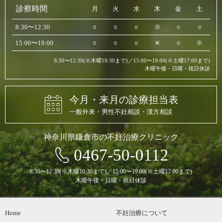
診察時間
月
火
水
木
金
土
8:30〜12:30
○
○
○
※
○
○
15:00〜19:00
○
○
○
✕
○
※
8:30〜12:30(※木曜10:30まで)／15:00〜19:00(※土曜17:00まで)
木曜午後・日曜・祝日休診
今月・来月の診療担当表
一般外来・男性不妊相談・漢方相談
神奈川県鎌倉市の不妊治療クリニック
0467-50-0112
8:30〜12:30(※木曜10:30まで)／15:00〜19:00(※土曜17:00まで)
木曜午後・日曜・祝日休診
Home
不妊治療について