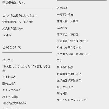
受診希望の方へ
基本検査
一般不妊治療
これから治療をはじめる方へ
体外受精・胚移植
治療再開の方へ（再初診）
先進医療
婦人科希望の方へ
着床不全・不育症
English
着床前遺伝学的検査(PGT)
当院について
不妊になりうる原因
その他の治療（難治性不妊）
はじめに
手術
“矢内原にしてよかった！”と言われる理
男性不妊相談
由
社会的卵子凍結保存
外来担当表
医学的卵子凍結保存
院長の紹介
精子凍結保存
スタッフの紹介
漢方相談­
培養室の紹介
プレコンセプションケア
当院の論文学会発表