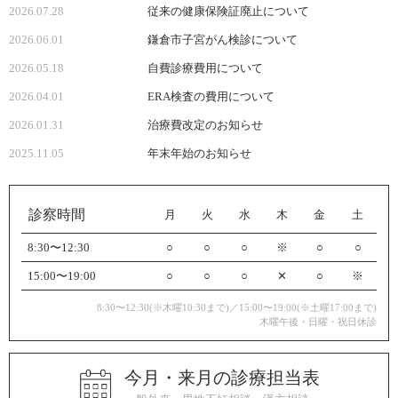
2026.07.28
従来の健康保険証廃止について
2026.06.01
鎌倉市子宮がん検診について
2026.05.18
自費診療費用について
2026.04.01
ERA検査の費用について
2026.01.31
治療費改定のお知らせ
2025.11.05
年末年始のお知らせ
診察時間
月
火
水
木
金
土
8:30〜12:30
○
○
○
※
○
○
15:00〜19:00
○
○
○
✕
○
※
8:30〜12:30(※木曜10:30まで)／15:00〜19:00(※土曜17:00まで)
木曜午後・日曜・祝日休診
今月・来月の診療担当表