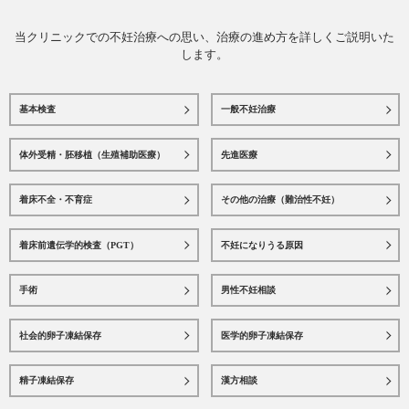
当クリニックでの不妊治療への思い、治療の進め方を詳しくご説明いた
します。
基本検査
一般不妊治療
体外受精・胚移植（生殖補助医療）
先進医療
着床不全・不育症
その他の治療（難治性不妊）
着床前遺伝学的検査（PGT）
不妊になりうる原因
手術
男性不妊相談
社会的卵子凍結保存
医学的卵子凍結保存
精子凍結保存
漢方相談