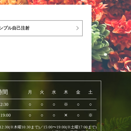
ンプル自己注射
時間
月
火
水
木
金
土
2:30
○
○
○
※
○
○
19:00
○
○
○
✕
○
※
〜12:30(※木曜10:30まで)／15:00〜19:00(※土曜17:00まで)