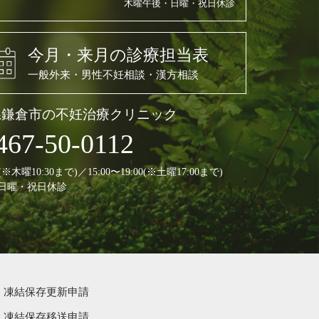
木曜午後・日曜・祝日休診
今月・来月の診療担当表
一般外来・男性不妊相談・漢方相談
県鎌倉市の不妊治療クリニック
467-50-0112
30(※木曜10:30まで)／15:00〜19:00(※土曜17:00まで)
日曜・祝日休診
凍結保存更新申請
凍結保存移送申請