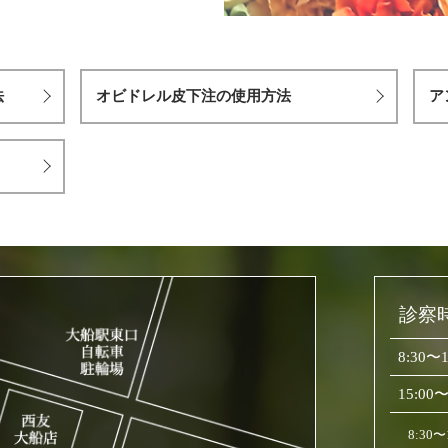
法
オビドレル皮下注の使用方法
ア
診察
8:30〜1
15:00〜
8:30