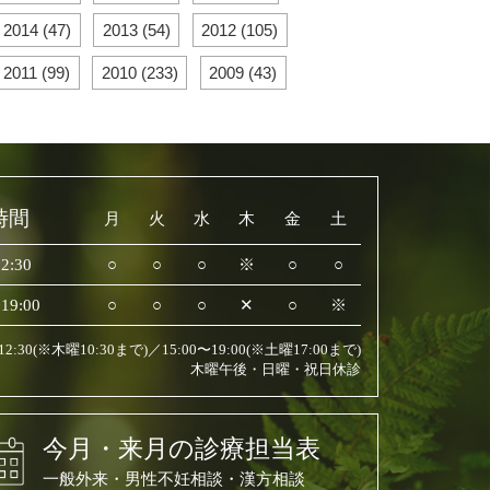
2014 (47)
2013 (54)
2012 (105)
2011 (99)
2010 (233)
2009 (43)
時間
月
火
水
木
金
土
2:30
○
○
○
※
○
○
19:00
○
○
○
✕
○
※
〜12:30(※木曜10:30まで)／15:00〜19:00(※土曜17:00まで)
木曜午後・日曜・祝日休診
今月・来月の診療担当表
一般外来・男性不妊相談・漢方相談