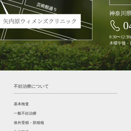
神奈川
0
8:30〜12:
木曜午後・
不妊治療について
基本検査
一般不妊治療
体外受精・胚移植