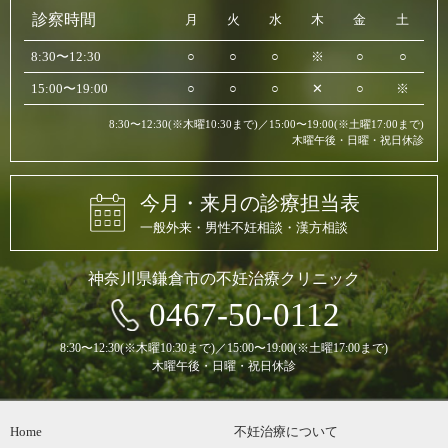
診察時間
月
火
水
木
金
土
8:30〜12:30
○
○
○
※
○
○
15:00〜19:00
○
○
○
✕
○
※
8:30〜12:30(※木曜10:30まで)／15:00〜19:00(※土曜17:00まで)
木曜午後・日曜・祝日休診
今月・来月の診療担当表
一般外来・男性不妊相談・漢方相談
神奈川県鎌倉市の不妊治療クリニック
0467-50-0112
8:30〜12:30(※木曜10:30まで)／15:00〜19:00(※土曜17:00まで)
木曜午後・日曜・祝日休診
Home
不妊治療について