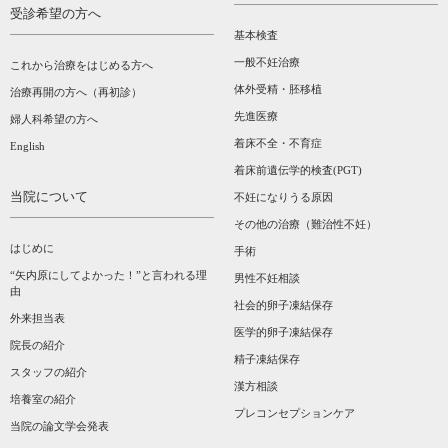
受診希望の方へ
基本検査
一般不妊治療
これから治療をはじめる方へ
体外受精・胚移植
治療再開の方へ（再初診）
先進医療
婦人科希望の方へ
着床不全・不育症
English
着床前遺伝学的検査(PGT)
当院について
不妊になりうる原因
その他の治療（難治性不妊）
はじめに
手術
“矢内原にしてよかった！”と言われる理
男性不妊相談
由
社会的卵子凍結保存
外来担当表
医学的卵子凍結保存
院長の紹介
精子凍結保存
スタッフの紹介
漢方相談­
培養室の紹介
プレコンセプションケア
当院の論文学会発表