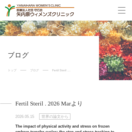
ブログ
トップ
ブログ
Fertil Steril ....
Fertil Steril . 2026 Marより
2026.05.15
世界の論文から
The impact of physical activity and stress on frozen
embryo transfer cycles: the step and stress tracking to