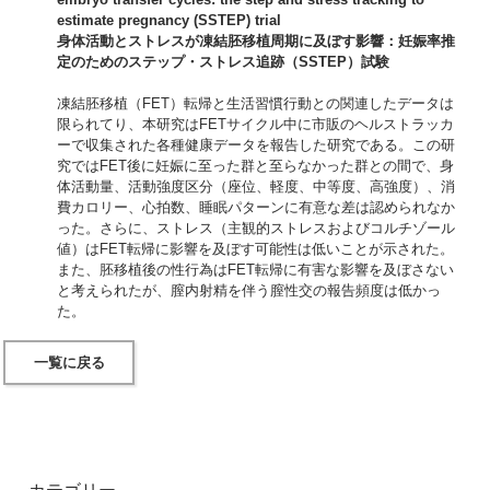
estimate pregnancy (SSTEP) trial
身体活動とストレスが凍結胚移植周期に及ぼす影響：妊娠率推
定のためのステップ・ストレス追跡（SSTEP）試験
凍結胚移植（FET）転帰と生活習慣行動との関連したデータは
限られてり、本研究はFETサイクル中に市販のヘルストラッカ
ーで収集された各種健康データを報告した研究である。この研
究ではFET後に妊娠に至った群と至らなかった群との間で、身
体活動量、活動強度区分（座位、軽度、中等度、高強度）、消
費カロリー、心拍数、睡眠パターンに有意な差は認められなか
った。さらに、ストレス（主観的ストレスおよびコルチゾール
値）はFET転帰に影響を及ぼす可能性は低いことが示された。
また、胚移植後の性行為はFET転帰に有害な影響を及ぼさない
と考えられたが、膣内射精を伴う膣性交の報告頻度は低かっ
た。
一覧に戻る