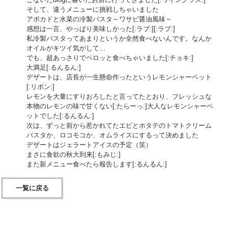
そして、違うメニューに挑戦しちゃいました
アボカドと水菜の冷製パスタ～ワサビ醤油風味～
感想は一言、やっぱり美味しかった[:ラブ:][:ラブ:]
私冷製パスタってあまりというか全然食べないんです。なんか
オイルがキツイ気がして…
でも、超あっさりでペロッと食べちゃいました[:チョキ:]
大満足[:るんるん:]
デザートは、店長が一生懸命作ったというレモンシャーベット
[:リボン:]
レモンを大量にすりおろしたと言ってたとおり、フレッシュな
本物のレモンの味で甘くない[:たらーっ:]大人なレモンシャーベ
ットでした[:るんるん:]
次は、ずっと前から惹かれてたエビとホタテのトマトクリーム
パスタか、ロコモコか、オムライスにするって決めました
デザートはジェラートアイスの予定（笑）
まさに食欲の秋大到来[:もみじ:]
また新メニュー食べたら報告します[:るんるん:]
一覧に戻る