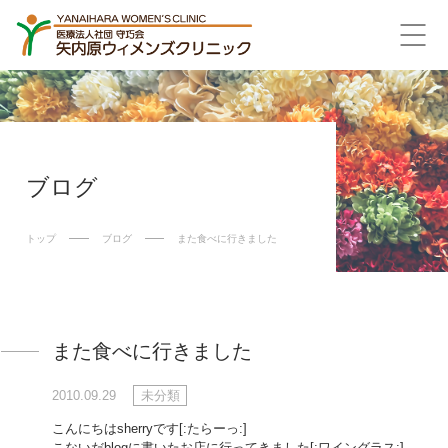
ブログ
トップ
ブログ
また食べに行きました
また食べに行きました
2010.09.29
未分類
こんにちはsherryです[:たらーっ:]
こないだblogに書いたお店に行ってきました[:ワイングラス:]