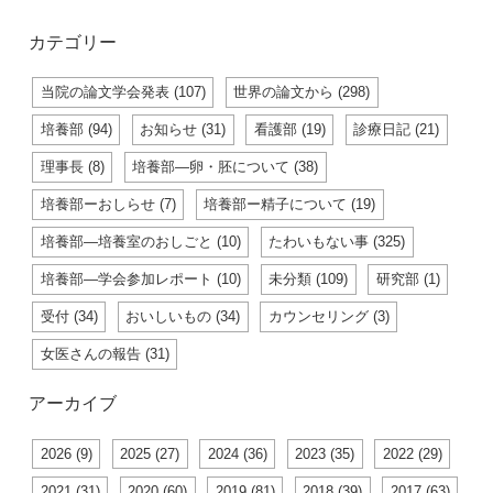
カテゴリー
当院の論文学会発表 (107)
世界の論文から (298)
培養部 (94)
お知らせ (31)
看護部 (19)
診療日記 (21)
理事長 (8)
培養部―卵・胚について (38)
培養部ーおしらせ (7)
培養部ー精子について (19)
培養部―培養室のおしごと (10)
たわいもない事 (325)
培養部―学会参加レポート (10)
未分類 (109)
研究部 (1)
受付 (34)
おいしいもの (34)
カウンセリング (3)
女医さんの報告 (31)
アーカイブ
2026 (9)
2025 (27)
2024 (36)
2023 (35)
2022 (29)
2021 (31)
2020 (60)
2019 (81)
2018 (39)
2017 (63)