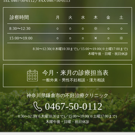
TEL 0467-50-0112／FAX 0467-50-0113
診察時間
月
火
水
木
金
土
8:30〜12:30
○
○
○
※
○
○
15:00〜19:00
○
○
○
✕
○
※
8:30〜12:30(※木曜10:30まで)／15:00〜19:00(※土曜17:00まで)
木曜午後・日曜・祝日休診
今月・来月の診療担当表
一般外来・男性不妊相談・漢方相談
神奈川県鎌倉市の不妊治療クリニック
0467-50-0112
8:30〜12:30(※木曜10:30まで)／15:00〜19:00(※土曜17:00まで)
木曜午後・日曜・祝日休診