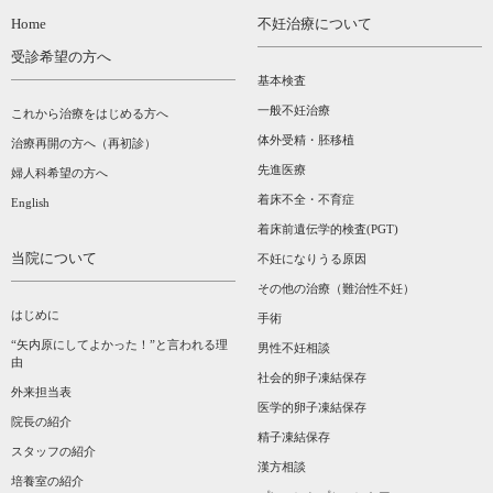
Home
不妊治療について
受診希望の方へ
基本検査
一般不妊治療
これから治療をはじめる方へ
体外受精・胚移植
治療再開の方へ（再初診）
先進医療
婦人科希望の方へ
着床不全・不育症
English
着床前遺伝学的検査(PGT)
当院について
不妊になりうる原因
その他の治療（難治性不妊）
はじめに
手術
“矢内原にしてよかった！”と言われる理
男性不妊相談
由
社会的卵子凍結保存
外来担当表
医学的卵子凍結保存
院長の紹介
精子凍結保存
スタッフの紹介
漢方相談­
培養室の紹介