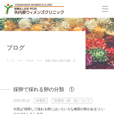
ブログ
トップ
ブログ
採卵で採れる卵の分類 ①
採卵で採れる卵の分類 ①
2020.09.10
培養部
培養部―卵・胚について
今回は”採卵して採れる卵にはいろいろな種類の卵がある”とい
うおはなしをします。