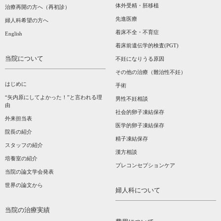
体外受精・胚移植
治療再開の方へ（再初診）
先進医療
婦人科希望の方へ
着床不全・不育症
English
着床前遺伝学的検査(PGT)
当院について
不妊になりうる原因
その他の治療（難治性不妊）
はじめに
手術
“矢内原にしてよかった！”と言われる理
男性不妊相談
由
社会的卵子凍結保存
外来担当表
医学的卵子凍結保存
院長の紹介
精子凍結保存
スタッフの紹介
漢方相談­
培養室の紹介
プレコンセプションケア
当院の論文学会発表
世界の論文から
婦人科について
当院の治療実績