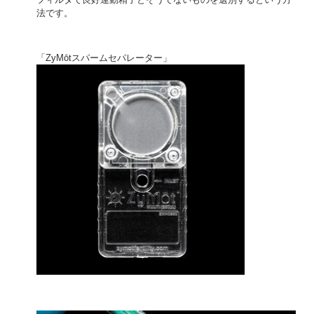
法です。
「ZyMōtスパームセパレーター」