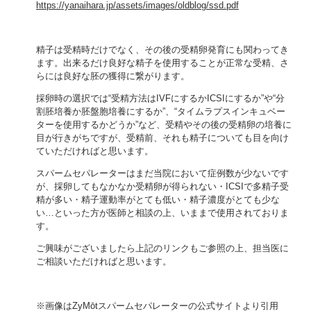
https://yanaihara.jp/assets/images/oldblog/ssd.pdf
精子は受精時だけでなく、その後の受精卵発育にも関わってき
ます。出来るだけ良好な精子を使用することが正常な受精、さ
らには良好な胚の獲得に繋がります。
採卵時の選択では“受精方法はIVFにするかICSIにするか”や“分
割胚培養か胚盤胞培養にするか”、“タイムラプスインキュベー
ターを使用するかどうか”など、受精やその後の受精卵の培養に
目が行きがちですが、受精前、それも精子についても目を向け
ていただければと思います。
スパームセパレーターはまだ当院において症例数が少ないです
が、採卵してもなかなか受精卵が得られない・ICSIで多精子受
精が多い・精子運動率がとても低い・精子濃度がとても少な
い…といった方が医師と相談の上、いままで使用されておりま
す。
ご興味がございましたら上記のリンクもご参照の上、担当医に
ご相談いただければと思います。
※画像はZyMōtスパームセパレーターの公式サイトより引用