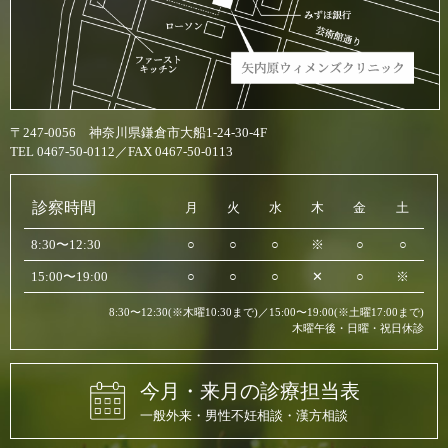
〒247-0056 神奈川県鎌倉市大船1-24-30-4F
TEL 0467-50-0112／FAX 0467-50-0113
診察時間
月
火
水
木
金
土
8:30〜12:30
○
○
○
※
○
○
15:00〜19:00
○
○
○
✕
○
※
8:30〜12:30(※木曜10:30まで)／15:00〜19:00(※土曜17:00まで)
木曜午後・日曜・祝日休診
今月・来月の診療担当表
一般外来・男性不妊相談・漢方相談