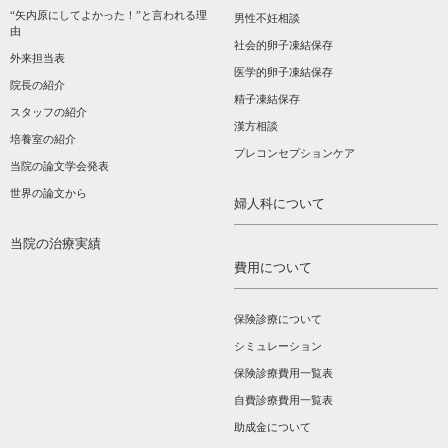
“矢内原にしてよかった！”と言われる理
男性不妊相談
由
社会的卵子凍結保存
外来担当表
医学的卵子凍結保存
院長の紹介
精子凍結保存
スタッフの紹介
漢方相談­
培養室の紹介
プレコンセプションケア
当院の論文学会発表
世界の論文から
婦人科について
当院の治療実績
費用について
保険診療について
シミュレーション
保険診療費用一覧表
自費診療費用一覧表
助成金について