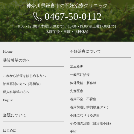
神奈川県鎌倉市の不妊治療クリニック
0467-50-0112
8:30〜12:30(※木曜10:30まで)／15:00〜19:00(※土曜17:00まで)
木曜午後・日曜・祝日休診
Home
不妊治療について
受診希望の方へ
基本検査
一般不妊治療
これから治療をはじめる方へ
体外受精・胚移植
治療再開の方へ（再初診）
先進医療
婦人科希望の方へ
着床不全・不育症
English
着床前遺伝学的検査(PGT)
当院について
不妊になりうる原因
その他の治療（難治性不妊）
はじめに
手術