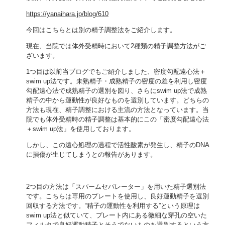
https://yanaihara.jp/blog/610
今回はこちらとは別の精子調整法をご紹介します。
現在、当院では体外受精時において2種類の精子調整方法がご
ざいます。
1つ目は以前当ブログでもご紹介しました、密度勾配遠心法＋
swim up法です。未熟精子・成熟精子の密度の差を利用し密度
勾配遠心法で成熟精子の選別を図り、さらにswim up法で成熟
精子の中から運動性が良好なものを選別しています。どちらの
方法も現在、精子調整における主流の方法となっています。当
院でも体外受精時の精子調整は基本的にこの「密度勾配遠心法
＋swim up法」を使用しております。
しかし、この遠心処理の過程で活性酸素が発生し、精子のDNA
に損傷が生じてしまうとの報告があります。
2つ目の方法は「スパームセパレーター」を用いた精子選別法
です。こちらは専用のプレートを使用し、良好運動精子を選別
回収する方法です。“精子の運動性を利用する”という原理は
swim up法と似ていて、プレート内にある微細な穿孔の空いた
フィルタで良好運動精子とそうでないものを選別するという方