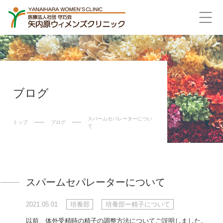
ブログ
スパームセパレーターについ
トップ
ブログ
て
スパームセパレーターについて
2021.05.01
培養部
培養部ー精子について
以前、体外受精時の精子の調整方法についてご説明しました。