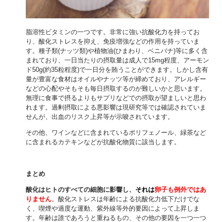
脂溶性ビタミンの一つです。非常に強い抗酸化力を持ってお
り、酸化ストレスを抑え、免疫増強などの作用を持っていま
す。種子類(ナッツ類)や植物油(ひまわり、ベニバナ)等に多く含
まれており、一日当たりの摂取量は成人で15mg程度、アーモン
ド50g(約35粒程度)で一日分を賄うことができます。しかし含有
量が豊富な食材はオイルやナッツ等が締めており、アレルギー
などの心配やそもそも毎日摂取するのが難しいかと思います。
無理に食事で摂るよりもサプリなどでの摂取が望ましいと思わ
れます。過剰摂取による悪影響は現研究等では確認されていま
せんが、出血のリスク上昇等が示唆されています。
その他、ワインなどに含まれているポリフェノール、緑茶など
に含まれるカテキンなどが抗酸化物質に該当します。
まとめ
酸化はヒトのすべての細胞に影響し、
それは
卵子も例外ではあ
りません
。酸化ストレスは年齢による抗酸化力低下だけでな
く、喫煙や過度な運動、紫外線等外的要因によって上昇しま
す。年齢は誰であろうと重ねるもの、その他の要因を一つ一つ