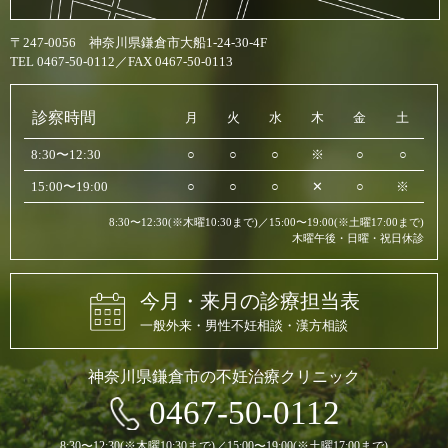
〒247-0056 神奈川県鎌倉市大船1-24-30-4F
TEL 0467-50-0112／FAX 0467-50-0113
診察時間
月
火
水
木
金
土
8:30〜12:30
○
○
○
※
○
○
15:00〜19:00
○
○
○
✕
○
※
8:30〜12:30(※木曜10:30まで)／15:00〜19:00(※土曜17:00まで)
木曜午後・日曜・祝日休診
今月・来月の診療担当表
一般外来・男性不妊相談・漢方相談
神奈川県鎌倉市の不妊治療クリニック
0467-50-0112
8:30〜12:30(※木曜10:30まで)／15:00〜19:00(※土曜17:00まで)