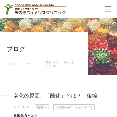
ブログ
老化の原因、「酸化」と
トップ
ブログ
は？ 後...
老化の原因、「酸化」とは？ 後編
2021.07.10
培養部
培養部―卵・胚について
抗酸化力とは？