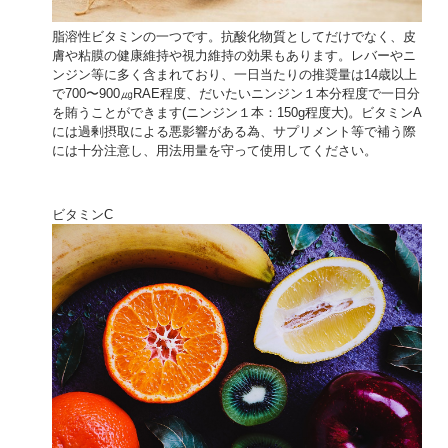
脂溶性ビタミンの一つです。抗酸化物質としてだけでなく、皮
膚や粘膜の健康維持や視力維持の効果もあります。レバーやニ
ンジン等に多く含まれており、一日当たりの推奨量は14歳以上
で700〜900㎍RAE程度、だいたいニンジン１本分程度で一日分
を賄うことができます(ニンジン１本：150g程度大)。ビタミンA
には過剰摂取による悪影響がある為、サプリメント等で補う際
には十分注意し、用法用量を守って使用してください。
ビタミンC