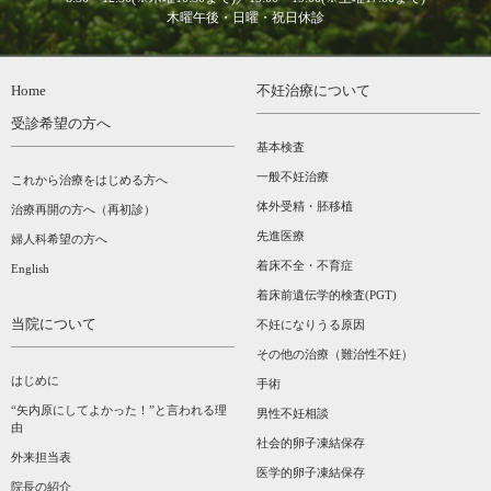
木曜午後・日曜・祝日休診
Home
不妊治療について
受診希望の方へ
基本検査
一般不妊治療
これから治療をはじめる方へ
体外受精・胚移植
治療再開の方へ（再初診）
先進医療
婦人科希望の方へ
着床不全・不育症
English
着床前遺伝学的検査(PGT)
当院について
不妊になりうる原因
その他の治療（難治性不妊）
はじめに
手術
“矢内原にしてよかった！”と言われる理
男性不妊相談
由
社会的卵子凍結保存
外来担当表
医学的卵子凍結保存
院長の紹介