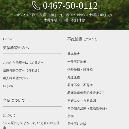
0467-50-0112
8:30〜12:30(※木曜10:30まで)／15:00〜19:00(※土曜17:00まで)
木曜午後・日曜・祝日休診
Home
不妊治療について
受診希望の方へ
基本検査
一般不妊治療
これから治療をはじめる方へ
体外受精・胚移植
治療再開の方へ（再初診）
先進医療
婦人科希望の方へ
着床不全・不育症
English
着床前遺伝学的検査(PGT)
当院について
不妊になりうる原因
その他の治療（難治性不妊）
はじめに
手術
“矢内原にしてよかった！”と言われる理
男性不妊相談
由