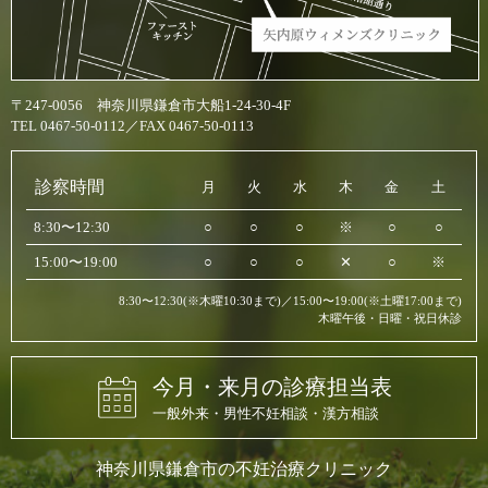
〒247-0056 神奈川県鎌倉市大船1-24-30-4F
TEL 0467-50-0112／FAX 0467-50-0113
診察時間
月
火
水
木
金
土
8:30〜12:30
○
○
○
※
○
○
15:00〜19:00
○
○
○
✕
○
※
8:30〜12:30(※木曜10:30まで)／15:00〜19:00(※土曜17:00まで)
木曜午後・日曜・祝日休診
今月・来月の診療担当表
一般外来・男性不妊相談・漢方相談
神奈川県鎌倉市の不妊治療クリニック