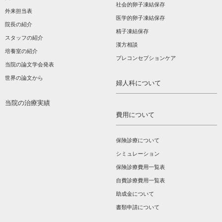
社会的卵子凍結保存
外来担当表
医学的卵子凍結保存
院長の紹介
精子凍結保存
スタッフの紹介
漢方相談­
培養室の紹介
プレコンセプションケア
当院の論文学会発表
世界の論文から
婦人科について
当院の治療実績
費用について
保険診療について
シミュレーション
保険診療費用一覧表
自費診療費用一覧表
助成金について
書類申請について