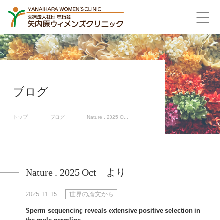
ブログ
トップ
ブログ
Nature . 2025 O...
Nature . 2025 Oct より
2025.11.15
世界の論文から
Sperm sequencing reveals extensive positive selection in
the male germline