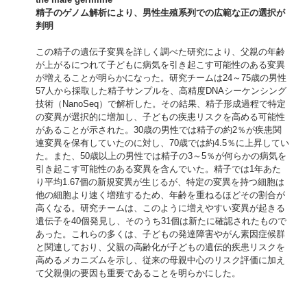
精子のゲノム解析により、男性生殖系列での広範な正の選択が
判明
この精子の遺伝子変異を詳しく調べた研究により、父親の年齢
が上がるにつれて子どもに病気を引き起こす可能性のある変異
が増えることが明らかになった。研究チームは24～75歳の男性
57人から採取した精子サンプルを、高精度DNAシーケンシング
技術（NanoSeq）で解析した。その結果、精子形成過程で特定
の変異が選択的に増加し、子どもの疾患リスクを高める可能性
があることが示された。30歳の男性では精子の約2％が疾患関
連変異を保有していたのに対し、70歳では約4.5％に上昇してい
た。また、50歳以上の男性では精子の3～5％が何らかの病気を
引き起こす可能性のある変異を含んでいた。精子では1年あた
り平均1.67個の新規変異が生じるが、特定の変異を持つ細胞は
他の細胞より速く増殖するため、年齢を重ねるほどその割合が
高くなる。研究チームは、このように増えやすい変異が起きる
遺伝子を40個発見し、そのうち31個は新たに確認されたもので
あった。これらの多くは、子どもの発達障害やがん素因症候群
と関連しており、父親の高齢化が子どもの遺伝的疾患リスクを
高めるメカニズムを示し、従来の母親中心のリスク評価に加え
て父親側の要因も重要であることを明らかにした。