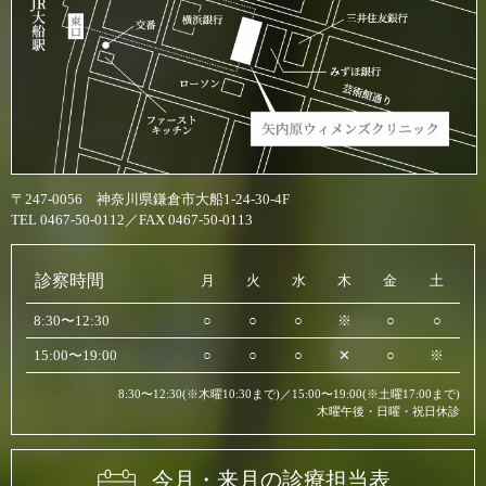
〒247-0056 神奈川県鎌倉市大船1-24-30-4F
TEL 0467-50-0112／FAX 0467-50-0113
診察時間
月
火
水
木
金
土
8:30〜12:30
○
○
○
※
○
○
15:00〜19:00
○
○
○
✕
○
※
8:30〜12:30(※木曜10:30まで)／15:00〜19:00(※土曜17:00まで)
木曜午後・日曜・祝日休診
今月・来月の診療担当表