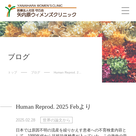
ブログ
トップ
ブログ
Human Reprod. 2...
Human Reprod. 2025 Febより
2025.02.28
世界の論文から
日本では原因不明の流産を繰りかえす患者への不育検査内容と
して、1990年代から抗核抗体検査が入っていた。この海外の学