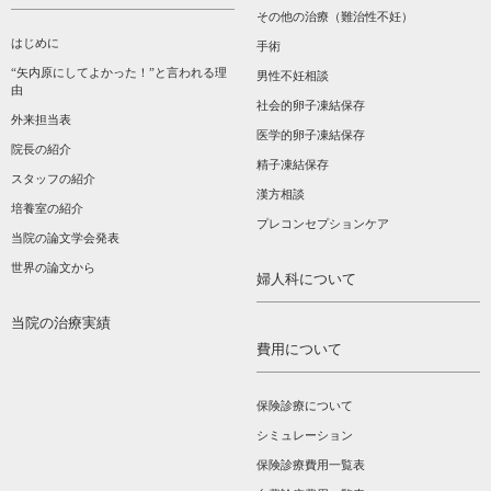
その他の治療（難治性不妊）
はじめに
手術
“矢内原にしてよかった！”と言われる理
男性不妊相談
由
社会的卵子凍結保存
外来担当表
医学的卵子凍結保存
院長の紹介
精子凍結保存
スタッフの紹介
漢方相談­
培養室の紹介
プレコンセプションケア
当院の論文学会発表
世界の論文から
婦人科について
当院の治療実績
費用について
保険診療について
シミュレーション
保険診療費用一覧表