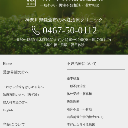
一般外来・男性不妊相談・漢方相談
神奈川県鎌倉市の不妊治療クリニック
0467-50-0112
8:30〜12:30(※木曜10:30まで)／15:00〜19:00(※土曜17:00まで)
木曜午後・日曜・祝日休診
Home
不妊治療について
受診希望の方へ
基本検査
一般不妊治療
これから治療をはじめる方へ
体外受精・胚移植
治療再開の方へ（再初診）
先進医療
婦人科希望の方へ
着床不全・不育症
English
着床前遺伝学的検査(PGT)
当院について
不妊になりうる原因