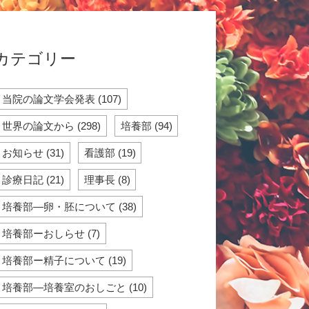
カテゴリー
当院の論文学会発表 (107)
世界の論文から (298)
培養部 (94)
お知らせ (31)
看護部 (19)
診療日記 (21)
理事長 (8)
培養部―卵・胚について (38)
培養部ーおしらせ (7)
培養部ー精子について (19)
培養部―培養室のおしごと (10)