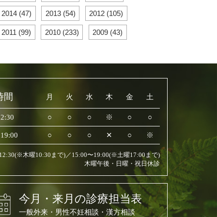
2014 (47)
2013 (54)
2012 (105)
2011 (99)
2010 (233)
2009 (43)
時間
月
火
水
木
金
土
2:30
○
○
○
※
○
○
19:00
○
○
○
✕
○
※
〜12:30(※木曜10:30まで)／15:00〜19:00(※土曜17:00まで)
木曜午後・日曜・祝日休診
今月・来月の診療担当表
一般外来・男性不妊相談・漢方相談