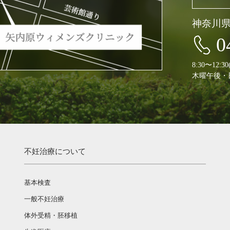
神奈川
0
8:30〜12:
木曜午後・
不妊治療について
基本検査
一般不妊治療
体外受精・胚移植