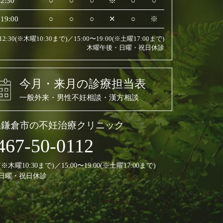
2:30
○
○
○
※
○
○
19:00
○
○
○
✕
○
※
〜12:30(※木曜10:30まで)／15:00〜19:00(※土曜17:00まで)
木曜午後・日曜・祝日休診
今月・来月の診療担当表
一般外来・男性不妊相談・漢方相談
県鎌倉市の不妊治療クリニック
467-50-0112
30(※木曜10:30まで)／15:00〜19:00(※土曜17:00まで)
日曜・祝日休診