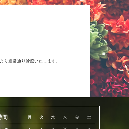
(月)より通常通り診療いたします。
時間
月
火
水
木
金
土