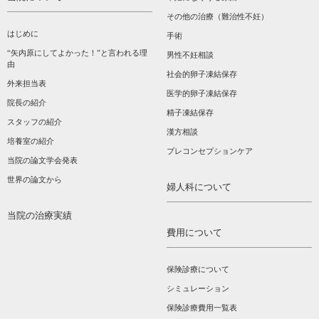
その他の治療（難治性不妊）
はじめに
手術
“矢内原にしてよかった！”と言われる理
男性不妊相談
由
社会的卵子凍結保存
外来担当表
医学的卵子凍結保存
院長の紹介
精子凍結保存
スタッフの紹介
漢方相談­
培養室の紹介
プレコンセプションケア
当院の論文学会発表
世界の論文から
婦人科について
当院の治療実績
費用について
保険診療について
シミュレーション
保険診療費用一覧表