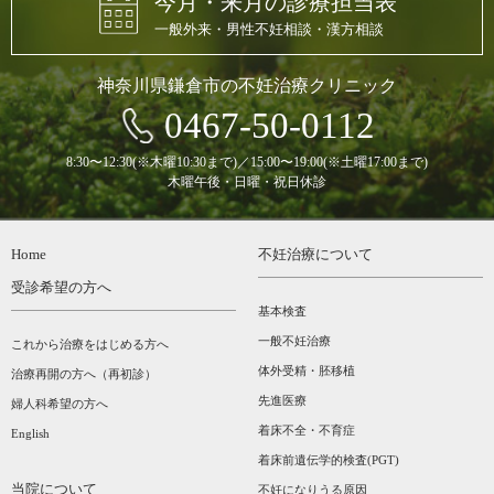
今月・来月の診療担当表
一般外来・男性不妊相談・漢方相談
神奈川県鎌倉市の不妊治療クリニック
0467-50-0112
8:30〜12:30(※木曜10:30まで)／15:00〜19:00(※土曜17:00まで)
木曜午後・日曜・祝日休診
Home
不妊治療について
受診希望の方へ
基本検査
一般不妊治療
これから治療をはじめる方へ
体外受精・胚移植
治療再開の方へ（再初診）
先進医療
婦人科希望の方へ
着床不全・不育症
English
着床前遺伝学的検査(PGT)
当院について
不妊になりうる原因