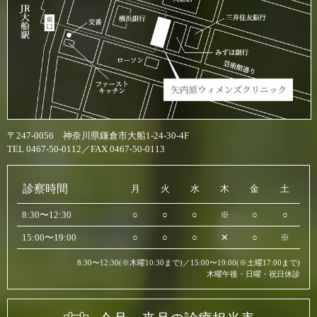
〒247-0056 神奈川県鎌倉市大船1-24-30-4F
TEL 0467-50-0112／FAX 0467-50-0113
診察時間
月
火
水
木
金
土
8:30〜12:30
○
○
○
※
○
○
15:00〜19:00
○
○
○
✕
○
※
8:30〜12:30(※木曜10:30まで)／15:00〜19:00(※土曜17:00まで)
木曜午後・日曜・祝日休診